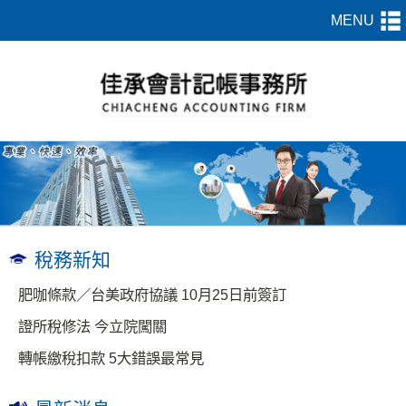
稅務新知
肥咖條款／台美政府協議 10月25日前簽訂
證所稅修法 今立院闖關
轉帳繳稅扣款 5大錯誤最常見