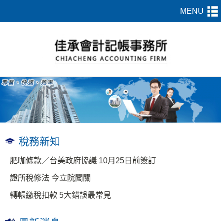
稅務新知
肥咖條款／台美政府協議 10月25日前簽訂
證所稅修法 今立院闖關
轉帳繳稅扣款 5大錯誤最常見