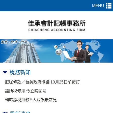
稅務新知
肥咖條款／台美政府協議 10月25日前簽訂
證所稅修法 今立院闖關
轉帳繳稅扣款 5大錯誤最常見