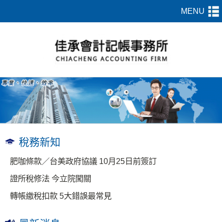
稅務新知
肥咖條款／台美政府協議 10月25日前簽訂
證所稅修法 今立院闖關
轉帳繳稅扣款 5大錯誤最常見